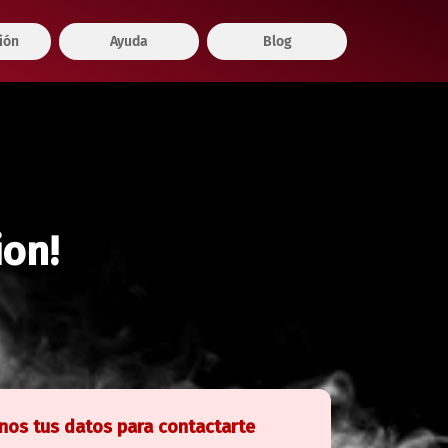
ión
Ayuda
Blog
ion!
nos tus datos para contactarte