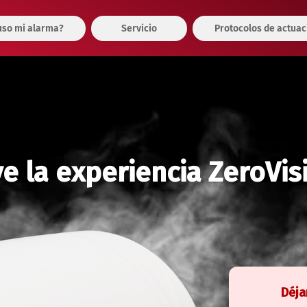
so mi alarma?
Servicio
Protocolos de actuac
ve la experiencia ZeroVis
Déja