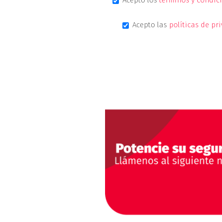
Acepto los
términos y condic
Acepto las
políticas de pr