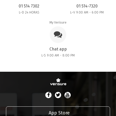
01 514 7302
01 514-7320
L–D 24 HORAS
L–V 9:00 AM - 6:00 PM
My Verisure
Chat app
L-S 9:00 AM - 8:00 PM
App Store