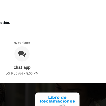
moción.
My Verisure
Chat app
L-S 9:00 AM - 8:00 PM