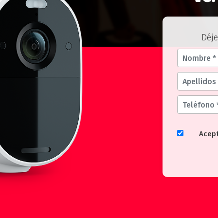
Déje
Acep