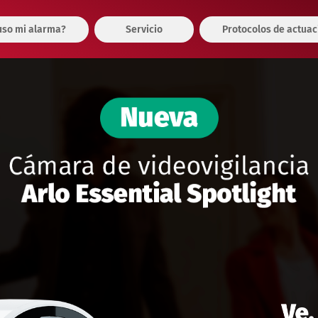
so mi alarma?
Servicio
Protocolos de actuac