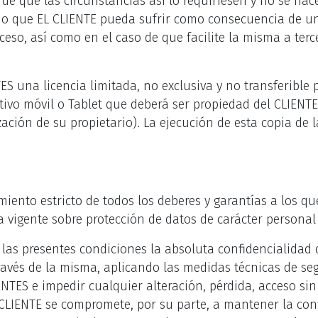
 de que las circunstancias así lo requiriesen y no se ha
io que EL CLIENTE pueda sufrir como consecuencia de u
cceso, así como en el caso de que facilite la misma a ter
S una licencia limitada, no exclusiva y no transferible 
tivo móvil o Tablet que deberá ser propiedad del CLIENT
zación de su propietario). La ejecución de esta copia de
iento estricto de todos los deberes y garantías a los qu
va vigente sobre protección de datos de carácter person
las presentes condiciones la absoluta confidencialidad d
través de la misma, aplicando las medidas técnicas de s
ENTES e impedir cualquier alteración, pérdida, acceso si
 CLIENTE se compromete, por su parte, a mantener la con