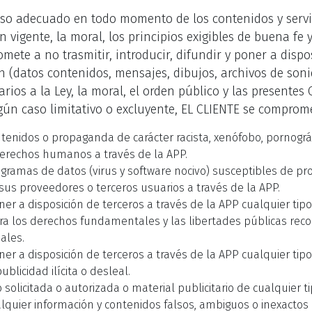
so adecuado en todo momento de los contenidos y servic
 vigente, la moral, los principios exigibles de buena fe 
ete a no trasmitir, introducir, difundir y poner a dispos
n (datos contenidos, mensajes, dibujos, archivos de soni
arios a la Ley, la moral, el orden público y las presentes
ngún caso limitativo o excluyente, EL CLIENTE se comprom
ontenidos o propaganda de carácter racista, xenófobo, pornográ
derechos humanos a través de la APP.
rogramas de datos (virus y software nocivo) susceptibles de p
sus proveedores o terceros usuarios a través de la APP.
oner a disposición de terceros a través de la APP cualquier ti
ra los derechos fundamentales y las libertades públicas rec
ales.
oner a disposición de terceros a través de la APP cualquier ti
blicidad ilícita o desleal.
 solicitada o autorizada o material publicitario de cualquier ti
ualquier información y contenidos falsos, ambiguos o inexactos