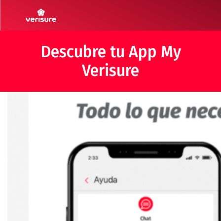
Descubre tu App My
Verisure