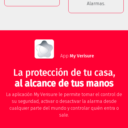
Alarmas.
App
My Verisure
La protección de tu casa,
al alcance de tus manos
La aplicación My Verisure le permite tomar el control de
su seguridad, activar o desactivar la alarma desde
cualquier parte del mundo y controlar quién entra o
sale.