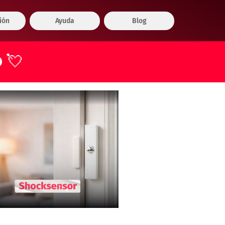
ión
Ayuda
Blog
 💘