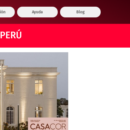
ión
Ayuda
Blog
 PERÚ