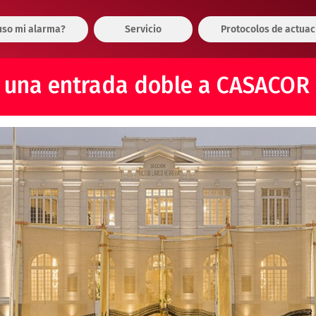
so mi alarma?
Servicio
Protocolos de actuac
 una entrada doble a CASACOR