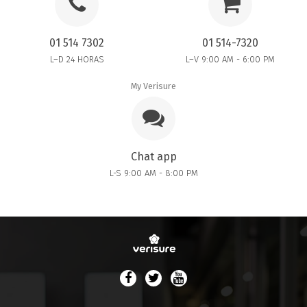
01 514 7302
01 514-7320
L–D 24 HORAS
L–V 9:00 AM - 6:00 PM
My Verisure
Chat app
L-S 9:00 AM - 8:00 PM