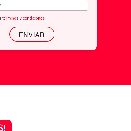
os
términos y condiciones
S!