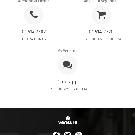
Atención al Cliente
Amplía tu seguridad
01 514 7302
01 514-7320
L–D 24 HORAS
L–V 9:00 AM - 6:00 PM
My Verisure
Chat app
L-S 9:00 AM - 8:00 PM