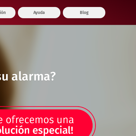
ión
Ayuda
Blog
su alarma?