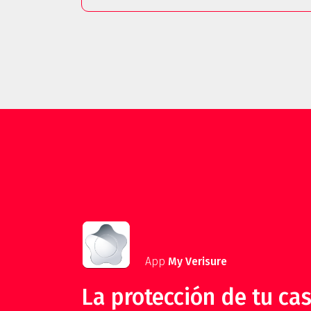
App
My Verisure
La protección de tu cas