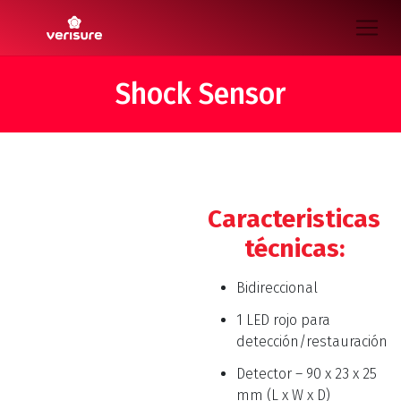
Shock Sensor
Caracteristicas
técnicas:
Bidireccional
1 LED rojo para
detección/restauración
Detector – 90 x 23 x 25
mm (L x W x D)