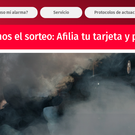
so mi alarma?
Servicio
Protocolos de actuac
s el sorteo: Afilia tu tarjeta y 