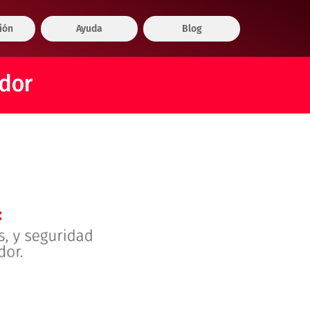
ión
Ayuda
Blog
edor