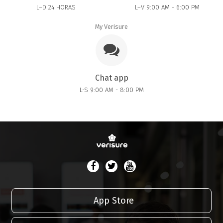
L–D 24 HORAS
L–V 9:00 AM - 6:00 PM
My Verisure
Chat app
L-S 9:00 AM - 8:00 PM
App Store