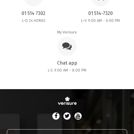
01 514 7302
01 514-7320
L–D 24 HORAS
L–V 9:00 AM - 6:00 PM
My Verisure
Chat app
L-S 9:00 AM - 8:00 PM