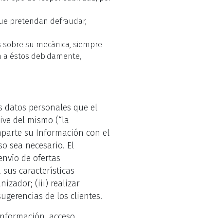
que pretendan defraudar,
os sobre su mecánica, siempre
en a éstos debidamente,
s datos personales que el
ive del mismo (“la
mparte su Información con el
so sea necesario. El
envío de ofertas
 sus características
izador; (iii) realizar
sugerencias de los clientes.
información, acceso,