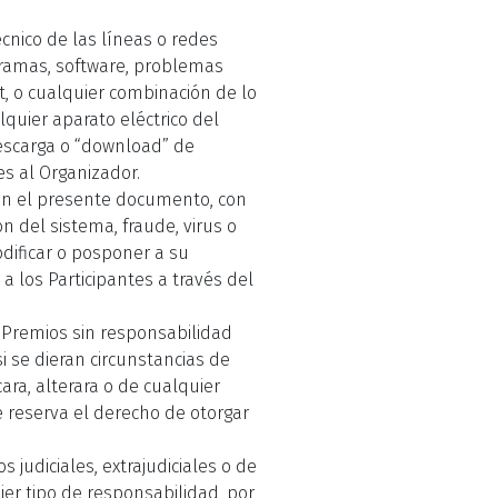
nico de las líneas o redes
gramas, software, problemas
et, o cualquier combinación de lo
quier aparato eléctrico del
descarga o “download” de
es al Organizador.
 en el presente documento, con
n del sistema, fraude, virus o
odificar o posponer a su
a los Participantes a través del
 Premios sin responsabilidad
i se dieran circunstancias de
ara, alterara o de cualquier
se reserva el derecho de otorgar
 judiciales, extrajudiciales o de
er tipo de responsabilidad, por