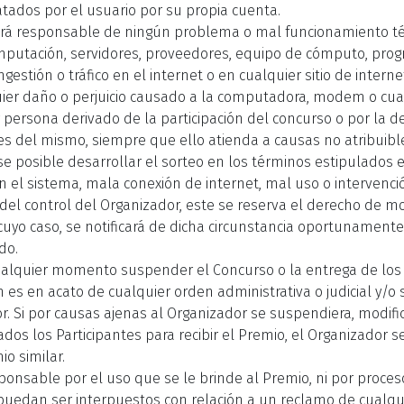
ratados por el usuario por su propia cuenta.
rá responsable de ningún problema o mal funcionamiento téc
omputación, servidores, proveedores, equipo de cómputo, pro
gestión o tráfico en el internet o en cualquier sitio de intern
uier daño o perjuicio causado a la computadora, modem o cual
r persona derivado de la participación del concurso o por la 
es del mismo, siempre que ello atienda a causas no atribuibl
se posible desarrollar el sorteo en los términos estipulados
n el sistema, mala conexión de internet, mal uso o intervenció
 del control del Organizador, este se reserva el derecho de m
cuyo caso, se notificará de dicha circunstancia oportunamente 
ado.
ualquier momento suspender el Concurso o la entrega de los
 es en acato de cualquier orden administrativa o judicial y/o s
r. Si por causas ajenas al Organizador se suspendiera, modific
ados los Participantes para recibir el Premio, el Organizador 
o similar.
ponsable por el uso que se le brinde al Premio, ni por procesos
puedan ser interpuestos con relación a un reclamo de cualqui