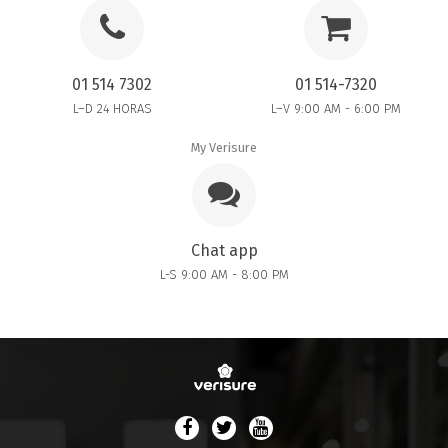
01 514 7302
01 514-7320
L–D 24 HORAS
L–V 9:00 AM - 6:00 PM
My Verisure
Chat app
L-S 9:00 AM - 8:00 PM